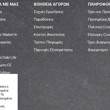
Α ΜΕ ΜΑΣ
ΒΟΗΘΕΙΑ ΑΓΟΡΩΝ
ΠΛΗΡΟΦΟΡ
α
Συχνές Ερωτήσεις
Όροι και Προ
ατα
Παραδόσεις
Προσωπικά Δ
Επιστροφές
Πολιτική Coo
ς Market In
Κόστος Αποστολής
Επιλογές Coo
ργασίας
Τρόποι Πληρωμής
Όροι Διαγων
Περιοχές Εξυπηρέτησης
Διαγωνισμοί
 Daily Life
ωση CE
 Ευθύνη
νία
ποίο η
δομένα
 Τα
ποιημένα.
μας.