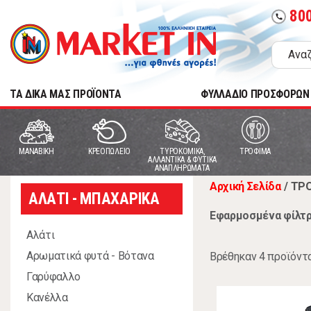
80
call
TA ΔΙΚΑ ΜΑΣ ΠΡΟΪΟΝΤΑ
ΦΥΛΛΑΔΙΟ ΠΡΟΣΦΟΡΩΝ
MANABIKH
ΚΡΕΟΠΩΛΕΙΟ
ΤΥΡΟΚΟΜΙΚΑ,
ΤΡΟΦΙΜΑ
ΑΛΛΑΝΤΙΚΑ & ΦΥΤΙΚΑ
ΑΝΑΠΛΗΡΩΜΑΤΑ
Αρχική Σελίδα
/
ΤΡ
ΑΛΑΤΙ - ΜΠΑΧΑΡΙΚΑ
Εφαρμοσμένα φίλτρ
Αλάτι
Αρωματικά φυτά - Βότανα
Βρέθηκαν 4 προϊόντ
Γαρύφαλλο
Κανέλλα