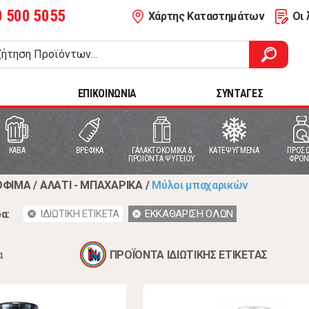
0 500 5055
Χάρτης Καταστημάτων
Οι 
ΕΠΙΚΟΙΝΩΝΙΑ
ΣΥΝΤΑΓΕΣ
ΚΑΒΑ
ΒΡΕΦΙΚΑ
ΓΑΛΑΚΤΟΚΟΜΙΚΑ &
ΚΑΤΕΨΥΓΜΕΝΑ
ΠΡΟΣΩ
ΠΡΟΙΟΝΤΑ ΨΥΓΕΙΟΥ
ΦΡΟΝ
ΟΦΙΜΑ
/
ΑΛΑΤΙ - ΜΠΑΧΑΡΙΚΑ
/
Μύλοι μπαχαρικών
α:
ΙΔΙΩΤΙΚΗ ΕΤΙΚΕΤΑ
ΕΚΚΑΘΑΡΙΣΗ ΟΛΩΝ
cancel
cancel
α
ΠΡΟΪΟΝΤΑ ΙΔΙΩΤΙΚΗΣ ΕΤΙΚΕΤΑΣ