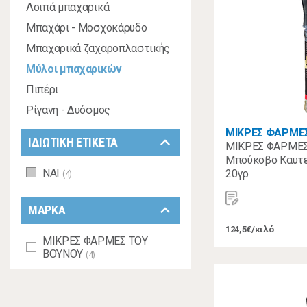
Λοιπά μπαχαρικά
Μπαχάρι - Μοσχοκάρυδο
Μπαχαρικά ζαχαροπλαστικής
Μύλοι μπαχαρικών
Πιπέρι
Ρίγανη - Δυόσμος
ΜΙΚΡΕΣ ΦΑΡΜΕ
keyboard_arrow_down
ΙΔΙΩΤΙΚΗ ΕΤΙΚΕΤΑ
ΜΙΚΡΕΣ ΦΑΡΜΕΣ
Μπούκοβο Καυτε
ΝΑΙ
20γρ
(4)
keyboard_arrow_down
ΜΑΡΚΑ
124,5€/κιλό
ΜΙΚΡΕΣ ΦΑΡΜΕΣ ΤΟΥ
ΒΟΥΝΟΥ
(4)