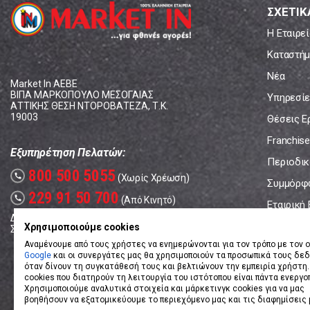
ΣΧΕΤΙΚ
Η Εταιρεί
Καταστήμ
Νέα
Market In ΑΕΒΕ
ΒΙΠΑ ΜΑΡΚΟΠΟΥΛΟ ΜΕΣΟΓΑΙΑΣ
Υπηρεσίε
ΑΤΤΙΚΗΣ ΘΕΣΗ ΝΤΟΡΟΒΑΤΕΖΑ, Τ.Κ.
19003
Θέσεις Ε
Franchise
Εξυπηρέτηση Πελατών:
Περιοδικό
800 500 5055
call
(Χωρίς Χρέωση)
Συμμόρφ
229 91 50 700
call
(Από Κινητό)
Εταιρική
Δευτέρα - Παρασκευή: 08:00 - 17:00
Επικοινω
Χρησιμοποιούμε cookies
Σάββατο: 08:00 – 14:00
Αναμένουμε από τους χρήστες να ενημερώνονται για τον τρόπο με τον ο
Google
και οι συνεργάτες μας θα χρησιμοποιούν τα προσωπικά τους δε
όταν δίνουν τη συγκατάθεσή τους και βελτιώνουν την εμπειρία χρήστη.
cookies που διατηρούν τη λειτουργία του ιστότοπου είναι πάντα ενεργο
Χρησιμοποιούμε αναλυτικά στοιχεία και μάρκετινγκ cookies για να μας
βοηθήσουν να εξατομικεύουμε το περιεχόμενο μας και τις διαφημίσεις 