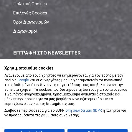
Πολιτική Cookies
Επιλογές Cookies
Όροι Διαγωνισμών
Διαγωνισμοί
ΕΓΓΡΑΦΗ ΣΤΟ NEWSLETTER
Μάθε πρώτος όλες τις νέες προσφορές!
Χρησιμοποιούμε cookies
Αναμένουμε από τους χρήστες να ενημερώνονται για τον τρόπο με τον
οποίο η
Google
και οι συνεργάτες μας θα χρησιμοποιούν τα προσωπικά
τους δεδομένα όταν δίνουν τη συγκατάθεσή τους και βελτιώνουν την
εμπειρία χρήστη. Τα cookies που διατηρούν τη λειτουργία του ιστότοπου
είναι πάντα ενεργοποιημένα. Χρησιμοποιούμε αναλυτικά στοιχεία και
ΕΓΓΡΑΦΗ ΣΤΟ NEWSLETTER
μάρκετινγκ cookies για να μας βοηθήσουν να εξατομικεύουμε το
περιεχόμενο μας και τις διαφημίσεις μας.
Διαβάστε περισσότερα για το GDPR
στη σελίδα μας GDPR
ή πατήστε για
Αποδέχομαι τους
Όρους Χρήσης
να προσαρμόσετε τις ρυθμίσεις συναίνεσης.
Powered by
eShopKey
Designed by
Koolmetrix