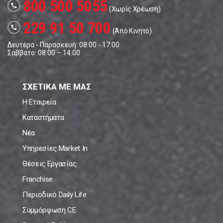
800 500 5055
call
(Χωρίς Χρέωση)
229 91 50 700
call
(Από Κινητό)
Δευτέρα - Παρασκευή: 08:00 - 17:00
Σάββατο: 08:00 – 14:00
ΣΧΕΤΙΚΑ ΜΕ ΜΑΣ
Η Εταιρεία
Καταστήματα
Νέα
Υπηρεσίες Market In
Θέσεις Εργασίας
Franchise
Περιοδικό Daily Life
Συμμόρφωση CE