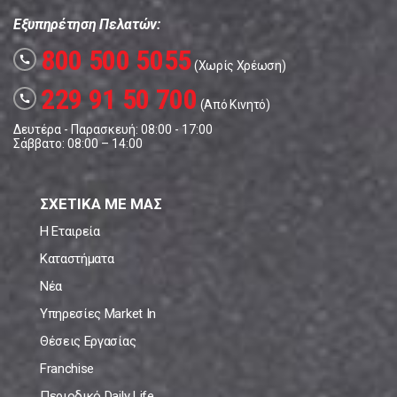
Εξυπηρέτηση Πελατών:
800 500 5055
call
(Χωρίς Χρέωση)
229 91 50 700
call
(Από Κινητό)
Δευτέρα - Παρασκευή: 08:00 - 17:00
Σάββατο: 08:00 – 14:00
ΣΧΕΤΙΚΑ ΜΕ ΜΑΣ
Η Εταιρεία
Καταστήματα
Νέα
Υπηρεσίες Market In
Θέσεις Εργασίας
Franchise
Περιοδικό Daily Life