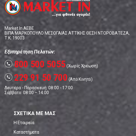
Market In ΑΕΒΕ
ΒΙΠΑ ΜΑΡΚΟΠΟΥΛΟ ΜΕΣΟΓΑΙΑΣ ΑΤΤΙΚΗΣ ΘΕΣΗ ΝΤΟΡΟΒΑΤΕΖΑ,
Τ.Κ. 19003
Εξυπηρέτηση Πελατών:
800 500 5055
call
(Χωρίς Χρέωση)
229 91 50 700
call
(Από Κινητό)
Δευτέρα - Παρασκευή: 08:00 - 17:00
Σάββατο: 08:00 – 14:00
ΣΧΕΤΙΚΑ ΜΕ ΜΑΣ
Η Εταιρεία
Καταστήματα