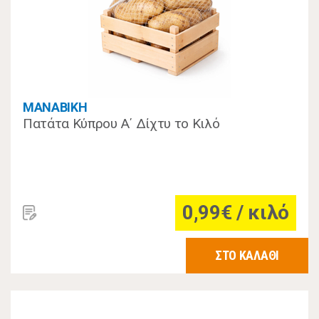
MANABIKH
Πατάτα Κύπρου Α΄ Δίχτυ το Kιλό
0,99€ / κιλό
ΣΤΟ ΚΑΛΑΘΙ