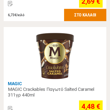
2,69 €
ΣΤΟ ΚΑΛΑΘΙ
6,73€/κιλό
MAGIC
MAGIC Crackables Παγωτό Salted Caramel
311γρ 440ml
4,48 €