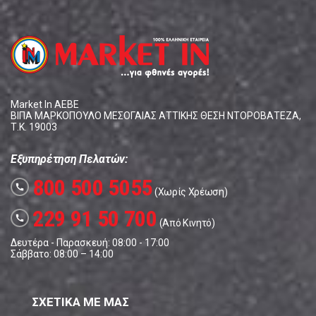
Market In ΑΕΒΕ
ΒΙΠΑ ΜΑΡΚΟΠΟΥΛΟ ΜΕΣΟΓΑΙΑΣ ΑΤΤΙΚΗΣ ΘΕΣΗ ΝΤΟΡΟΒΑΤΕΖΑ,
Τ.Κ. 19003
Εξυπηρέτηση Πελατών:
800 500 5055
call
(Χωρίς Χρέωση)
229 91 50 700
call
(Από Κινητό)
Δευτέρα - Παρασκευή: 08:00 - 17:00
Σάββατο: 08:00 – 14:00
ΣΧΕΤΙΚΑ ΜΕ ΜΑΣ