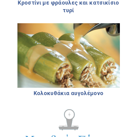
Κροστίνι µε φράουλες και κατσικίσιο
τυρί
Κολοκυθάκια αυγολέµονο