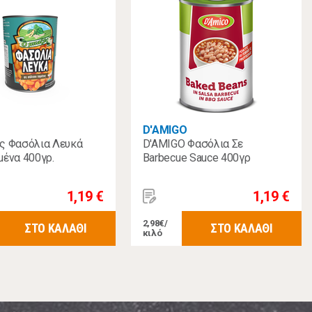
D'AMIGO
ς Φασόλια Λευκά
D'AMIGO Φασόλια Σε
ένα 400γρ.
Barbecue Sauce 400γρ
1,19 €
1,19 €
2,98€/
ΣΤΟ ΚΑΛΑΘΙ
ΣΤΟ ΚΑΛΑΘΙ
κιλό