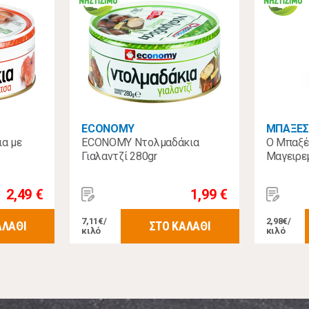
ECONOMY
ΜΠΑΞΕΣ
α με
ECONOMY Ντολμαδάκια
Ο Μπαξέ
Γιαλαντζί 280gr
Μαγειρεμ
2,49 €
1,99 €
7,11€/
2,98€/
ΑΛΑΘΙ
ΣΤΟ ΚΑΛΑΘΙ
κιλό
κιλό