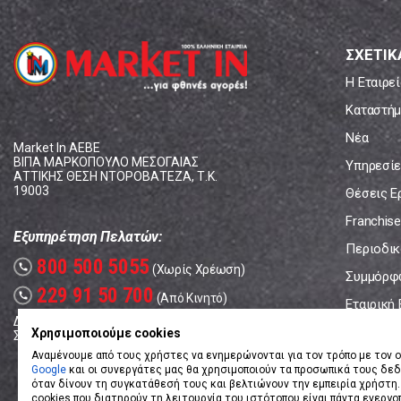
ΣΧΕΤΙΚ
Η Εταιρεί
Καταστήμ
Νέα
Market In ΑΕΒΕ
ΒΙΠΑ ΜΑΡΚΟΠΟΥΛΟ ΜΕΣΟΓΑΙΑΣ
Υπηρεσίε
ΑΤΤΙΚΗΣ ΘΕΣΗ ΝΤΟΡΟΒΑΤΕΖΑ, Τ.Κ.
19003
Θέσεις Ε
Franchise
Εξυπηρέτηση Πελατών:
Περιοδικό
800 500 5055
call
(Χωρίς Χρέωση)
Συμμόρφ
229 91 50 700
call
(Από Κινητό)
Εταιρική
Δευτέρα - Παρασκευή: 08:00 - 17:00
Επικοινω
Χρησιμοποιούμε cookies
Σάββατο: 08:00 – 14:00
Αναμένουμε από τους χρήστες να ενημερώνονται για τον τρόπο με τον ο
Google
και οι συνεργάτες μας θα χρησιμοποιούν τα προσωπικά τους δε
όταν δίνουν τη συγκατάθεσή τους και βελτιώνουν την εμπειρία χρήστη.
cookies που διατηρούν τη λειτουργία του ιστότοπου είναι πάντα ενεργο