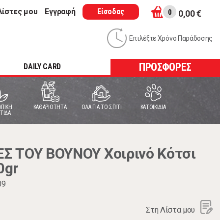
λίστες μου
Εγγραφή
Είσοδος
0
0,00 €
Επιλέξτε Χρόνο Παράδοσης
ΠΡΟΣΦΟΡΕΣ
DAILY CARD
ΠΙΚΗ
ΚΑΘΑΡΙΟΤΗΤΑ
ΟΛΑ ΓΙΑ ΤΟ ΣΠΙΤΙ
ΚΑΤΟΙΚΙΔΙΑ
ΤΙΔΑ
Σ ΤΟΥ ΒΟΥΝΟΥ Χοιρινό Κότσι
0gr
09
Στη Λίστα μου