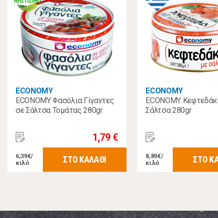
ECONOMY
ECONOMY
ECONOMY Φασόλια Γίγαντες
ECONOMY Κεφτεδάκι
σε Σάλτσα Τομάτας 280gr
Σάλτσα 280gr
1,79 €
6,39€/
8,89€/
ΣΤΟ ΚΑΛΑΘΙ
ΣΤΟ Κ
κιλό
κιλό