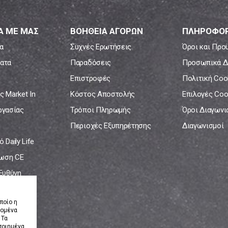
Α ΜΕ ΜΑΣ
ΒΟΗΘΕΙΑ ΑΓΟΡΩΝ
ΠΛΗΡΟΦΟΡ
α
Συχνές Ερωτήσεις
Όροι και Προ
ατα
Παραδόσεις
Προσωπικά Δ
Επιστροφές
Πολιτική Coo
ς Market In
Κόστος Αποστολής
Επιλογές Coo
ργασίας
Τρόποι Πληρωμής
Όροι Διαγων
Περιοχές Εξυπηρέτησης
Διαγωνισμοί
 Daily Life
ωση CE
 Ευθύνη
νία
ποίο η
δομένα
 Τα
ποιημένα.