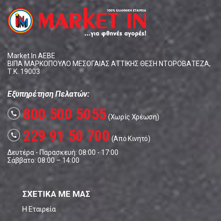
Market In ΑΕΒΕ
ΒΙΠΑ ΜΑΡΚΟΠΟΥΛΟ ΜΕΣΟΓΑΙΑΣ ΑΤΤΙΚΗΣ ΘΕΣΗ ΝΤΟΡΟΒΑΤΕΖΑ,
Τ.Κ. 19003
Εξυπηρέτηση Πελατών:
800 500 5055
call
(Χωρίς Χρέωση)
229 91 50 700
call
(Από Κινητό)
Δευτέρα - Παρασκευή: 08:00 - 17:00
Σάββατο: 08:00 – 14:00
ΣΧΕΤΙΚΑ ΜΕ ΜΑΣ
Η Εταιρεία