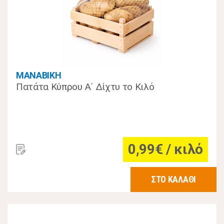
MANABIKH
Πατάτα Κύπρου Α΄ Δίχτυ το Kιλό
0,99€ / κιλό
ΣΤΟ ΚΑΛΑΘΙ