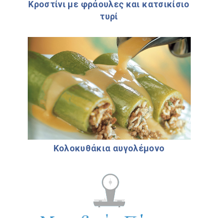
Κροστίνι µε φράουλες και κατσικίσιο
τυρί
Κολοκυθάκια αυγολέµονο