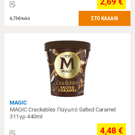
2,69 €
ΣΤΟ ΚΑΛΑΘΙ
6,73€/κιλό
MAGIC
MAGIC Crackables Παγωτό Salted Caramel
311γρ 440ml
4,48 €