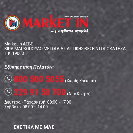
Market In ΑΕΒΕ
ΒΙΠΑ ΜΑΡΚΟΠΟΥΛΟ ΜΕΣΟΓΑΙΑΣ ΑΤΤΙΚΗΣ ΘΕΣΗ ΝΤΟΡΟΒΑΤΕΖΑ,
Τ.Κ. 19003
Εξυπηρέτηση Πελατών:
800 500 5055
call
(Χωρίς Χρέωση)
229 91 50 700
call
(Από Κινητό)
Δευτέρα - Παρασκευή: 08:00 - 17:00
Σάββατο: 08:00 – 14:00
ΣΧΕΤΙΚΑ ΜΕ ΜΑΣ