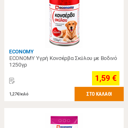
ECONOMY
ECONOMY Υγρή Κονσέρβα Σκύλου με Βοδινό
1250γρ
1,59 €
ΣΤΟ ΚΑΛΑΘΙ
1,27€/κιλό