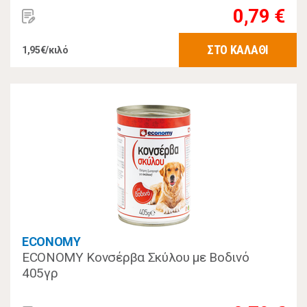
0,79 €
ΣΤΟ ΚΑΛΑΘΙ
1,95€/κιλό
ECONOMY
ECONOMY Κονσέρβα Σκύλου με Βοδινό
405γρ