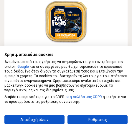
ΜΙΚΡΕΣ ΦΑΡΜΕΣ ΤΟΥ ΒΟΥΝΟΥ
Χρησιμοποιούμε cookies
ΜΙΚΡΕΣ ΦΑΡΜΕΣ ΤΟΥ ΒΟΥΝΟΥ Pet Friends
Αναμένουμε από τους χρήστες να ενημερώνονται για τον τρόπο με τον
οποίο η
Πατέ Γάτας Πουλερικά 100γρ
Google
και οι συνεργάτες μας θα χρησιμοποιούν τα προσωπικά
τους δεδομένα όταν δίνουν τη συγκατάθεσή τους και βελτιώνουν την
εμπειρία χρήστη. Τα cookies που διατηρούν τη λειτουργία του ιστότοπου
είναι πάντα ενεργοποιημένα. Χρησιμοποιούμε αναλυτικά στοιχεία και
0,69 €
μάρκετινγκ cookies για να μας βοηθήσουν να εξατομικεύουμε το
περιεχόμενο μας και τις διαφημίσεις μας.
Διαβάστε περισσότερα για το GDPR
στη σελίδα μας GDPR
ή πατήστε για
ΣΤΟ ΚΑΛΑΘΙ
6,9€/κιλό
να προσαρμόσετε τις ρυθμίσεις συναίνεσης.
Αποδοχή όλων
Ρυθμίσεις