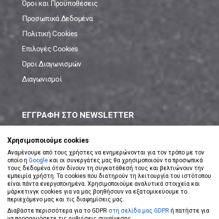
Όροι και Προϋποθέσεις
Προσωπικά Δεδομένα
Πολιτική Cookies
Επιλογές Cookies
Όροι Διαγωνισμών
Διαγωνισμοί
ΕΓΓΡΑΦΗ ΣΤΟ NEWSLETTER
Μάθε πρώτος όλες τις νέες προσφορές!
Χρησιμοποιούμε cookies
Αναμένουμε από τους χρήστες να ενημερώνονται για τον τρόπο με τον
οποίο η
Google
και οι συνεργάτες μας θα χρησιμοποιούν τα προσωπικά
τους δεδομένα όταν δίνουν τη συγκατάθεσή τους και βελτιώνουν την
εμπειρία χρήστη. Τα cookies που διατηρούν τη λειτουργία του ιστότοπου
είναι πάντα ενεργοποιημένα. Χρησιμοποιούμε αναλυτικά στοιχεία και
ΕΓΓΡΑΦΗ ΣΤΟ NEWSLETTER
μάρκετινγκ cookies για να μας βοηθήσουν να εξατομικεύουμε το
περιεχόμενο μας και τις διαφημίσεις μας.
Διαβάστε περισσότερα για το GDPR
στη σελίδα μας GDPR
ή πατήστε για
Αποδέχομαι τους
Όρους Χρήσης
να προσαρμόσετε τις ρυθμίσεις συναίνεσης.