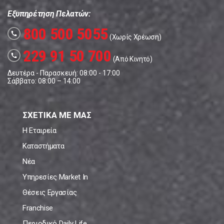
Εξυπηρέτηση Πελατών:
800 500 5055
call
(Χωρίς Χρέωση)
229 91 50 700
call
(Από Κινητό)
Δευτέρα - Παρασκευή: 08:00 - 17:00
Σάββατο: 08:00 – 14:00
ΣΧΕΤΙΚΑ ΜΕ ΜΑΣ
Η Εταιρεία
Καταστήματα
Νέα
Υπηρεσίες Market In
Θέσεις Εργασίας
Franchise
Περιοδικό Daily Life