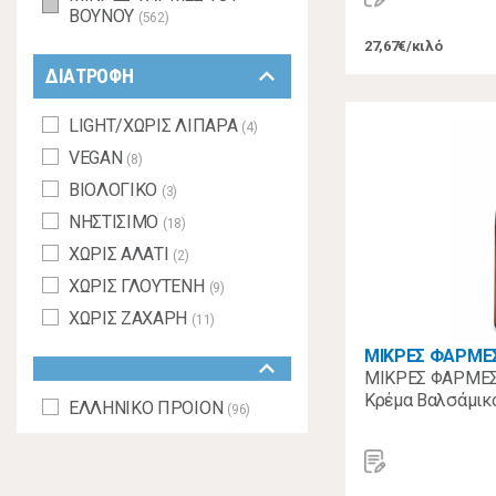
ΒΟΥΝΟΥ
(562)
27,67€/κιλό
keyboard_arrow_down
ΔΙΑΤΡΟΦΗ
LIGHT/ΧΩΡΙΣ ΛΙΠΑΡΑ
(4)
VEGAN
(8)
ΒΙΟΛΟΓΙΚΟ
(3)
ΝΗΣΤΙΣΙΜΟ
(18)
ΧΩΡΙΣ ΑΛΑΤΙ
(2)
ΧΩΡΙΣ ΓΛΟΥΤΕΝΗ
(9)
ΧΩΡΙΣ ΖΑΧΑΡΗ
(11)
ΜΙΚΡΕΣ ΦΑΡΜΕ
keyboard_arrow_down
ΜΙΚΡΕΣ ΦΑΡΜΕΣ
Κρέμα Βαλσάμικ
ΕΛΛΗΝΙΚΟ ΠΡΟΙΟΝ
(96)