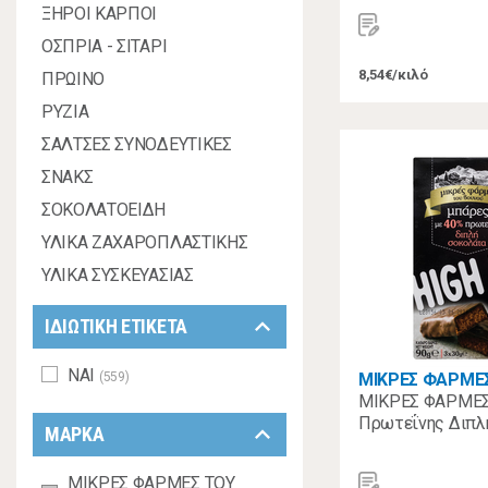
ΞΗΡΟΙ ΚΑΡΠΟΙ
ΟΣΠΡΙΑ - ΣΙΤΑΡΙ
8,54€/κιλό
ΠΡΩΙΝΟ
ΡΥΖΙΑ
ΣΑΛΤΣΕΣ ΣΥΝΟΔΕΥΤΙΚΕΣ
ΣΝΑΚΣ
ΣΟΚΟΛΑΤΟΕΙΔΗ
ΥΛΙΚΑ ΖΑΧΑΡΟΠΛΑΣΤΙΚΗΣ
ΥΛΙΚΑ ΣΥΣΚΕΥΑΣΙΑΣ
keyboard_arrow_down
ΙΔΙΩΤΙΚΗ ΕΤΙΚΕΤΑ
ΝΑΙ
(559)
ΜΙΚΡΕΣ ΦΑΡΜΕ
ΜΙΚΡΕΣ ΦΑΡΜΕΣ
Πρωτεΐνης Διπλ
keyboard_arrow_down
ΜΑΡΚΑ
ΜΙΚΡΕΣ ΦΑΡΜΕΣ ΤΟΥ