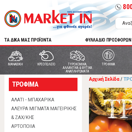
80
call
TA ΔΙΚΑ ΜΑΣ ΠΡΟΪΟΝΤΑ
ΦΥΛΛΑΔΙΟ ΠΡΟΣΦΟΡΩΝ
MANABIKH
ΚΡΕΟΠΩΛΕΙΟ
ΤΥΡΟΚΟΜΙΚΑ,
ΤΡΟΦΙΜΑ
ΑΛΛΑΝΤΙΚΑ & ΦΥΤΙΚΑ
ΑΝΑΠΛΗΡΩΜΑΤΑ
Αρχική Σελίδα
/
ΤΡ
ΤΡΟΦΙΜΑ
Τ
ΑΛΑΤΙ - ΜΠΑΧΑΡΙΚΑ
ΑΛΕΥΡΑ ΜΙΓΜΑΤΑ ΜΑΓΕΙΡΙΚΗΣ
& ΖΑΧ/ΚΗΣ
ΑΡΤΟΠΟΙΙΑ