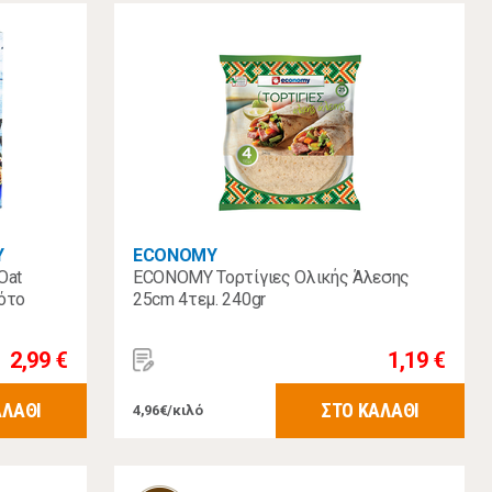
Υ
ECONOMY
Oat
ECONOMY Τορτίγιες Ολικής Άλεσης
ότο
25cm 4τεμ. 240gr
2,99 €
1,19 €
ΑΛΑΘΙ
ΣΤΟ ΚΑΛΑΘΙ
4,96€/κιλό