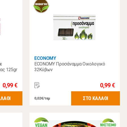
ECONOMY
ε
ECONOMY Προσάναμμα Οικολογικό
ας 125gr
32Κύβων
0,99 €
0,99 €
ΑΛΑΘΙ
ΣΤΟ ΚΑΛΑΘΙ
0,02€/τεμ