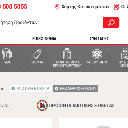
0 500 5055
Χάρτης Καταστημάτων
Οι 
ΕΠΙΚΟΙΝΩΝΙΑ
ΣΥΝΤΑΓΕΣ
ΚΑΒΑ
ΒΡΕΦΙΚΑ
ΓΑΛΑΚΤΟΚΟΜΙΚΑ &
ΚΑΤΕΨΥΓΜΕΝΑ
ΠΡΟΣΩ
ΠΡΟΙΟΝΤΑ ΨΥΓΕΙΟΥ
ΦΡΟΝ
α:
ΙΔΙΩΤΙΚΗ ΕΤΙΚΕΤΑ
ΕΚΚΑΘΑΡΙΣΗ ΟΛΩΝ
cancel
cancel
όντα
ΠΡΟΪΟΝΤΑ ΙΔΙΩΤΙΚΗΣ ΕΤΙΚΕΤΑΣ