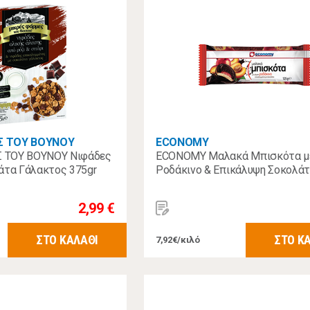
Σ ΤΟΥ ΒΟΥΝΟΥ
ECONOMY
 ΤΟΥ ΒΟΥΝΟΥ Νιφάδες
ECONOMY Μαλακά Μπισκότα μ
άτα Γάλακτος 375gr
Ροδάκινο & Επικάλυψη Σοκολάτ
2,99 €
ΣΤΟ ΚΑΛΑΘΙ
ΣΤΟ Κ
7,92€/κιλό