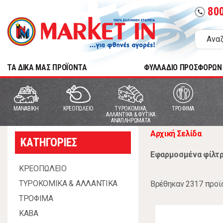
80
call
TA ΔΙΚΑ ΜΑΣ ΠΡΟΪΟΝΤΑ
ΦΥΛΛΑΔΙΟ ΠΡΟΣΦΟΡΩΝ
MANABIKH
ΚΡΕΟΠΩΛΕΙΟ
ΤΥΡΟΚΟΜΙΚΑ,
ΤΡΟΦΙΜΑ
ΑΛΛΑΝΤΙΚΑ & ΦΥΤΙΚΑ
ΑΝΑΠΛΗΡΩΜΑΤΑ
Αρχική Σελίδα
ΚΑΤΗΓΟΡΙΕΣ
Εφαρμοσμένα φίλτρ
ΚΡΕΟΠΩΛΕΙΟ
ΤΥΡΟΚΟΜΙΚΑ & ΑΛΛΑΝΤΙΚΑ
Βρέθηκαν 2317 προϊ
ΤΡΟΦΙΜΑ
ΚΑΒΑ