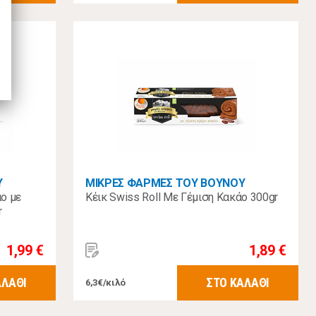
Υ
ΜΙΚΡΕΣ ΦΑΡΜΕΣ ΤΟΥ ΒΟΥΝΟΥ
άο με
Κέικ Swiss Roll Με Γέμιση Κακάο 300gr
r
1,99 €
1,89 €
ΑΛΑΘΙ
ΣΤΟ ΚΑΛΑΘΙ
6,3€/κιλό