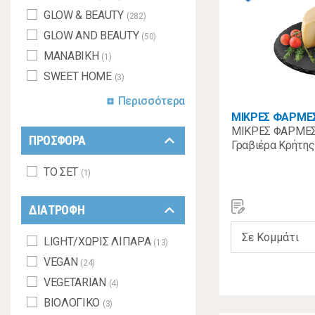
GLOW & BEAUTY
(282)
GLOW AND BEAUTY
(50)
MANABIKH
(1)
SWEET HOME
(3)
Περισσότερα
add_box
ΜΙΚΡΕΣ ΦΑΡΜΕ
ΜΙΚΡΕΣ ΦΑΡΜΕΣ
keyboard_arrow_down
ΠΡΟΣΦΟΡΑ
Γραβιέρα Κρήτης
ΤΟ ΣΕΤ
(1)
keyboard_arrow_down
ΔΙΑΤΡΟΦΗ
LIGHT/ΧΩΡΙΣ ΛΙΠΑΡΑ
(13)
VEGAN
(24)
VEGETARIAN
(4)
ΒΙΟΛΟΓΙΚΟ
(3)