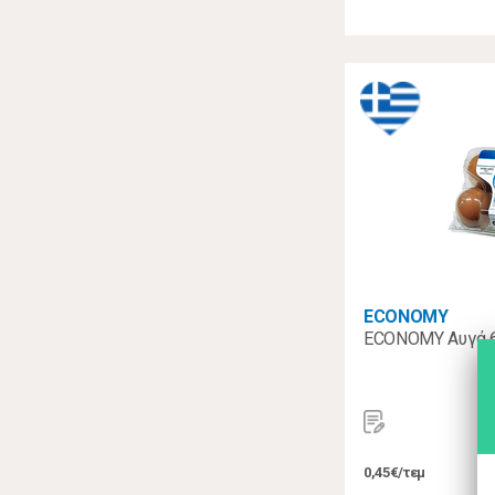
ECONOMY
ECONOMY Αυγά 6
0,45€/τεμ