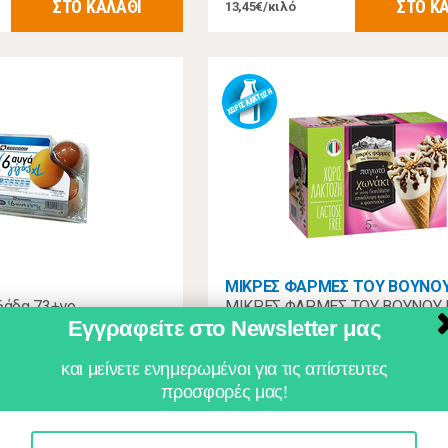
ΣΤΟ ΚΑΛΑΘΙ
ΣΤΟ Κ
13,45€/κιλό
ΜΙΚΡΕΣ ΦΑΡΜΕΣ ΤΟΥ ΒΟΥΝΟ
άδα 73+γρ
ΜΙΚΡΕΣ ΦΑΡΜΕΣ ΤΟΥ ΒΟΥΝΟΥ
Εγγραφείτε στο Newsletter μας
Χωρίς Λακτόζη Χωνάκι Κακάο 5
και μείνετε ενημερωμένοι για τις απίστευτες
2,69 €
προσφορές μας!
ΣΤΟ ΚΑΛΑΘΙ
ΣΤΟ Κ
9,98€/κιλό