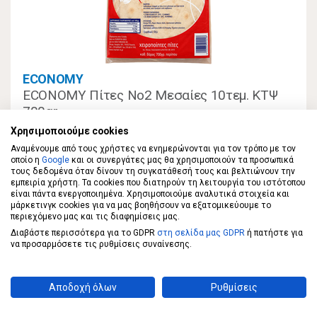
ECONOMY
ECONOMY Πίτες Νο2 Μεσαίες 10τεμ. ΚΤΨ
700gr
Χρησιμοποιούμε cookies
2,09 €
Αναμένουμε από τους χρήστες να ενημερώνονται για τον τρόπο με τον
οποίο η
Google
και οι συνεργάτες μας θα χρησιμοποιούν τα προσωπικά
τους δεδομένα όταν δίνουν τη συγκατάθεσή τους και βελτιώνουν την
εμπειρία χρήστη. Τα cookies που διατηρούν τη λειτουργία του ιστότοπου
ΣΤΟ ΚΑΛΑΘΙ
2,99€/κιλό
είναι πάντα ενεργοποιημένα. Χρησιμοποιούμε αναλυτικά στοιχεία και
μάρκετινγκ cookies για να μας βοηθήσουν να εξατομικεύουμε το
περιεχόμενο μας και τις διαφημίσεις μας.
Διαβάστε περισσότερα για το GDPR
στη σελίδα μας GDPR
ή πατήστε για
να προσαρμόσετε τις ρυθμίσεις συναίνεσης.
Αποδοχή όλων
Ρυθμίσεις