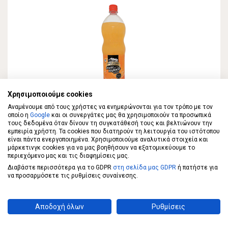
Χρησιμοποιούμε cookies
Αναμένουμε από τους χρήστες να ενημερώνονται για τον τρόπο με τον
ΜΙΚΡΕΣ ΦΑΡΜΕΣ ΤΟΥ ΒΟΥΝΟΥ
οποίο η
Google
και οι συνεργάτες μας θα χρησιμοποιούν τα προσωπικά
ΜΙΚΡΕΣ ΦΑΡΜΕΣ ΤΟΥ ΒΟΥΝΟΥ
τους δεδομένα όταν δίνουν τη συγκατάθεσή τους και βελτιώνουν την
Πορτοκαλάδα από τις Σέρρες 1,5lt
εμπειρία χρήστη. Τα cookies που διατηρούν τη λειτουργία του ιστότοπου
είναι πάντα ενεργοποιημένα. Χρησιμοποιούμε αναλυτικά στοιχεία και
μάρκετινγκ cookies για να μας βοηθήσουν να εξατομικεύουμε το
περιεχόμενο μας και τις διαφημίσεις μας.
1,19 €
Διαβάστε περισσότερα για το GDPR
στη σελίδα μας GDPR
ή πατήστε για
να προσαρμόσετε τις ρυθμίσεις συναίνεσης.
ΣΤΟ ΚΑΛΑΘΙ
0,79€/λίτρο
Αποδοχή όλων
Ρυθμίσεις