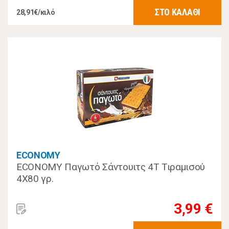
ΣΤΟ ΚΑΛΑΘΙ
28,91€/κιλό
ECONOMY
ECONOMY Παγωτό Σάντουιτς 4Τ Τιραμισού
4Χ80 γρ.
3,99 €