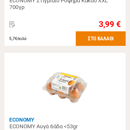
ECONOMY Στιγμιαίο Ρόφημα Κακάο XXL
700γρ
3,99 €
ΣΤΟ ΚΑΛΑΘΙ
5,7€/κιλό
ECONOMY
ECONOMY Αυγά 6άδα <53gr