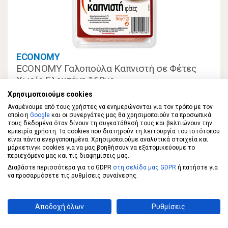
ECONOMY
ECONOMY Γαλοπούλα Καπνιστή σε Φέτες
Χωρίς Γλουτένη 160γρ
Χρησιμοποιούμε cookies
1,59 €
Αναμένουμε από τους χρήστες να ενημερώνονται για τον τρόπο με τον
οποίο η
Google
και οι συνεργάτες μας θα χρησιμοποιούν τα προσωπικά
τους δεδομένα όταν δίνουν τη συγκατάθεσή τους και βελτιώνουν την
εμπειρία χρήστη. Τα cookies που διατηρούν τη λειτουργία του ιστότοπου
ΣΤΟ ΚΑΛΑΘΙ
9,94€/κιλό
είναι πάντα ενεργοποιημένα. Χρησιμοποιούμε αναλυτικά στοιχεία και
μάρκετινγκ cookies για να μας βοηθήσουν να εξατομικεύουμε το
περιεχόμενο μας και τις διαφημίσεις μας.
Διαβάστε περισσότερα για το GDPR
στη σελίδα μας GDPR
ή πατήστε για
να προσαρμόσετε τις ρυθμίσεις συναίνεσης.
Αποδοχή όλων
Ρυθμίσεις