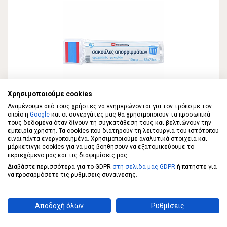
Χρησιμοποιούμε cookies
Αναμένουμε από τους χρήστες να ενημερώνονται για τον τρόπο με τον
ECONOMY
οποίο η
Google
και οι συνεργάτες μας θα χρησιμοποιούν τα προσωπικά
ECONOMY Σακούλες Απορριμμάτων
τους δεδομένα όταν δίνουν τη συγκατάθεσή τους και βελτιώνουν την
52x75cm
εμπειρία χρήστη. Τα cookies που διατηρούν τη λειτουργία του ιστότοπου
είναι πάντα ενεργοποιημένα. Χρησιμοποιούμε αναλυτικά στοιχεία και
μάρκετινγκ cookies για να μας βοηθήσουν να εξατομικεύουμε το
περιεχόμενο μας και τις διαφημίσεις μας.
0,99 €
Διαβάστε περισσότερα για το GDPR
στη σελίδα μας GDPR
ή πατήστε για
να προσαρμόσετε τις ρυθμίσεις συναίνεσης.
ΣΤΟ ΚΑΛΑΘΙ
0,1€/τεμ
Αποδοχή όλων
Ρυθμίσεις