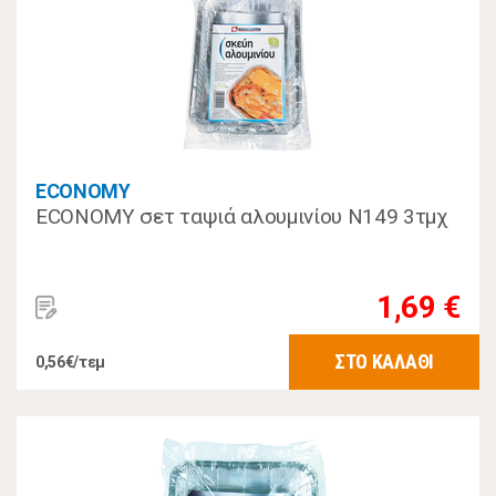
ECONOMY
ECONOMY σετ ταψιά αλουμινίου Ν149 3τμχ
1,69 €
ΣΤΟ ΚΑΛΑΘΙ
0,56€/τεμ