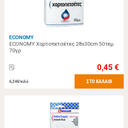
ECONOMY
ECONOMY Χαρτοπετσέτες 28x30cm 50τεμ
70γρ
0,45 €
ΣΤΟ ΚΑΛΑΘΙ
6,34€/κιλό