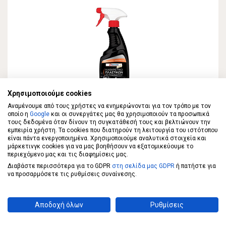
Χρησιμοποιούμε cookies
Αναμένουμε από τους χρήστες να ενημερώνονται για τον τρόπο με τον
ECONOMY
οποίο η
Google
και οι συνεργάτες μας θα χρησιμοποιούν τα προσωπικά
ECONOMY καθαριστικό πλαστικών
τους δεδομένα όταν δίνουν τη συγκατάθεσή τους και βελτιώνουν την
αυτοκινήτου 500ml
εμπειρία χρήστη. Τα cookies που διατηρούν τη λειτουργία του ιστότοπου
είναι πάντα ενεργοποιημένα. Χρησιμοποιούμε αναλυτικά στοιχεία και
μάρκετινγκ cookies για να μας βοηθήσουν να εξατομικεύουμε το
περιεχόμενο μας και τις διαφημίσεις μας.
1,99 €
Διαβάστε περισσότερα για το GDPR
στη σελίδα μας GDPR
ή πατήστε για
να προσαρμόσετε τις ρυθμίσεις συναίνεσης.
ΣΤΟ ΚΑΛΑΘΙ
3,98€/λίτρο
Αποδοχή όλων
Ρυθμίσεις