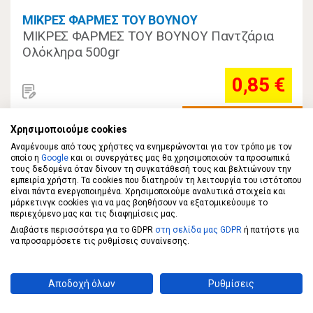
ΜΙΚΡΕΣ ΦΑΡΜΕΣ ΤΟΥ ΒΟΥΝΟΥ
ΜΙΚΡΕΣ ΦΑΡΜΕΣ ΤΟΥ ΒΟΥΝΟΥ Παντζάρια
Ολόκληρα 500gr
0,85 €
ΣΤΟ ΚΑΛΑΘΙ
1,7€/κιλό
Χρησιμοποιούμε cookies
Αναμένουμε από τους χρήστες να ενημερώνονται για τον τρόπο με τον
οποίο η
Google
και οι συνεργάτες μας θα χρησιμοποιούν τα προσωπικά
τους δεδομένα όταν δίνουν τη συγκατάθεσή τους και βελτιώνουν την
εμπειρία χρήστη. Τα cookies που διατηρούν τη λειτουργία του ιστότοπου
είναι πάντα ενεργοποιημένα. Χρησιμοποιούμε αναλυτικά στοιχεία και
μάρκετινγκ cookies για να μας βοηθήσουν να εξατομικεύουμε το
περιεχόμενο μας και τις διαφημίσεις μας.
Διαβάστε περισσότερα για το GDPR
στη σελίδα μας GDPR
ή πατήστε για
να προσαρμόσετε τις ρυθμίσεις συναίνεσης.
Αποδοχή όλων
Ρυθμίσεις