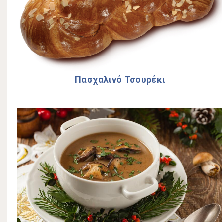
Πασχαλινό Τσουρέκι