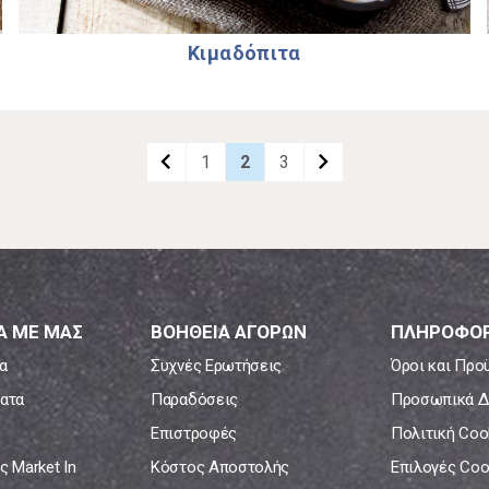
Κιµαδόπιτα
navigate_before
keyboard_arrow_right
1
2
3
Α ΜΕ ΜΑΣ
ΒΟΗΘΕΙΑ ΑΓΟΡΩΝ
ΠΛΗΡΟΦΟΡ
α
Συχνές Ερωτήσεις
Όροι και Προ
ατα
Παραδόσεις
Προσωπικά Δ
Επιστροφές
Πολιτική Coo
ς Market In
Κόστος Αποστολής
Επιλογές Coo